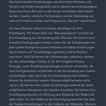
Hierdurch werden Verbindungen zwischen Ihrem Browser und
Servern von Dritten hergestellt und es können personenbezogene
Daten von Ihrem Browser an die Server von Dritten übermittelt
werden. Cookies, ähnliche Technologien und die Einbindung von
externen Inhalten werden nachfolgend als „Dienste“ bezeichnet.
Um diese Dienste nutzen zu können, benötigen wir Ihre
Einwilligung. Mit einem Klick auf "Alle akzeptieren" erteilen Sie
Ihre Einwilligung zur Verwendung aller Dienste. Sie können auch
Audi Pflegemitteltasche
einzelne Einwilligungen erteilen, indem Sie die Schieberegler für
jede Cookie-Kategorie einzeln anklicken und diese Einstellungen
Sommer
durch Klicken auf "Einstellungen speichern und fortfahren"
speichern. Falls Sie keinen der Schieberegler anklicken, werden
Damit Ihr Audi auch im Sommer glänzt: die
nur die notwendigen Cookies (z. B. der Ensighten Privacy
passende Pflege in einer Tasche.
Manager, unser Einwilligungsmanagementtool) verwendet. Sie
sind nicht gesetzlich verpflichtet, in die Verwendung von Cookies
Zur Audi Shopping World
einzuwilligen, aber wenn Sie Ihre Einwilligung nicht erteilen,
können Sie bestimmte unserer Dienste möglicherweise nicht
nutzen. Sie können Ihre Cookie-Einstellungen anhand der unten
aufgeführten Kategorien von Cookies verwalten. Sie können Ihre
Einwilligung jederzeit mit Wirkung zum Zeitpunkt des Widerrufs
widerrufen. Für den Widerruf der Einwilligung beachten Sie bitte
die "Cookie-Einstellungen" in der Fußzeile der Webseite. Weitere